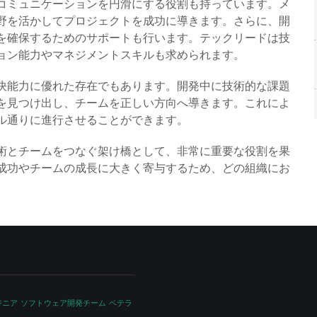
コミュニケーションを円滑にする役割も持っています。メ
野を活かしてプロジェクトを成功に導きます。さらに、開
を確保するためのサポートも行います。テックリードは技
ョン能力やマネジメントスキルも求められます。
決能力に優れた存在でもあります。開発中に技術的な課題
を見つけ出し、チームを正しい方向へ導きます。これによ
ル通りに進行させることができます。
術とチームをつなぐ架け橋として、非常に重要な役割を果
成功やチームの成長に大きく寄与するため、どの組織にお
ジニア
ソフトウェア開発チーム
ベテラ